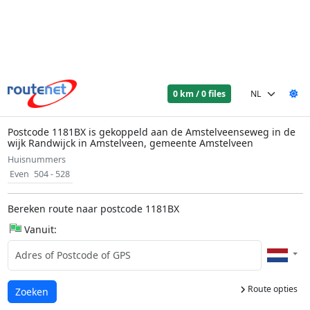
0 km / 0 files
Postcode 1181BX is gekoppeld aan de Amstelveenseweg in de
wijk Randwijck in Amstelveen, gemeente Amstelveen
Huisnummers
Even
504 - 528
Bereken route naar postcode 1181BX
Vanuit:
Route opties
Laden...
Zoeken