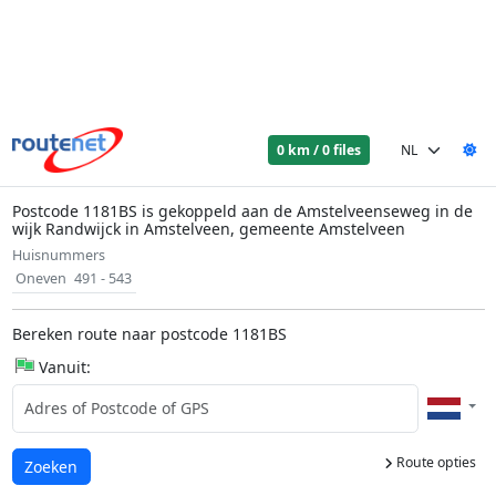
0 km / 0 files
Postcode 1181BS is gekoppeld aan de Amstelveenseweg in de
wijk Randwijck in Amstelveen, gemeente Amstelveen
Huisnummers
Oneven
491 - 543
Bereken route naar postcode 1181BS
Vanuit:
Route opties
Laden...
Zoeken