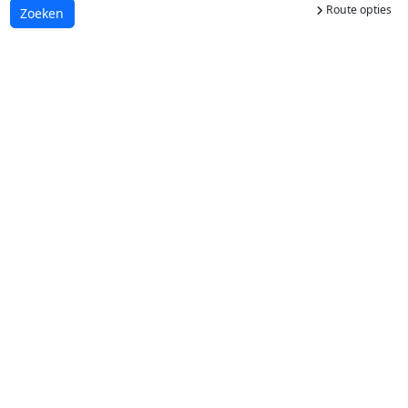
Route opties
Laden...
Zoeken