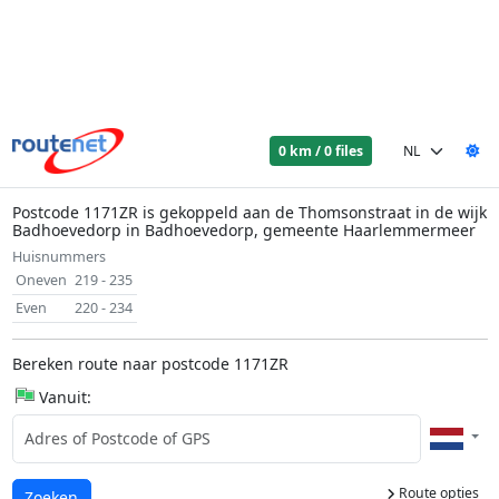
0 km / 0 files
Postcode 1171ZR is gekoppeld aan de Thomsonstraat in de wijk
Badhoevedorp in Badhoevedorp, gemeente Haarlemmermeer
Huisnummers
Oneven
219 - 235
Even
220 - 234
Bereken route naar postcode 1171ZR
Vanuit:
Route opties
Laden...
Zoeken