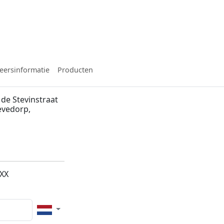
eersinformatie
Producten
de Stevinstraat
evedorp,
1XX