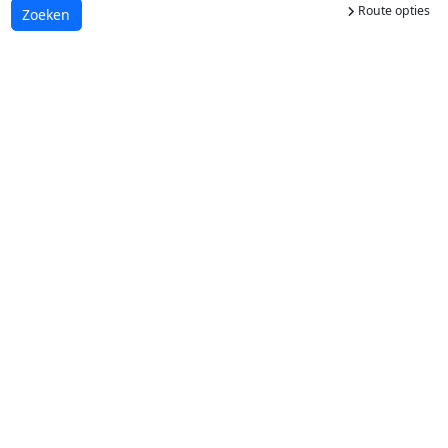
Route opties
Laden...
Zoeken