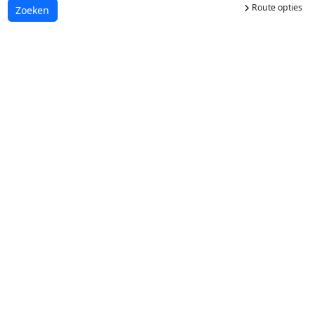
Route opties
Laden...
Zoeken