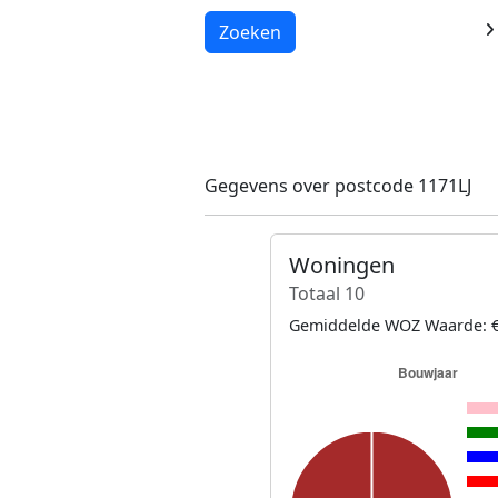
Laden...
Zoeken
Gegevens over postcode 1171LJ
Woningen
Totaal 10
Gemiddelde WOZ Waarde: €