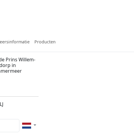
eersinformatie
Producten
de Prins Willem-
dorp in
emmermeer
LJ