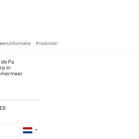
eersinformatie
Producten
 de Pa
rp in
emmermeer
1EB