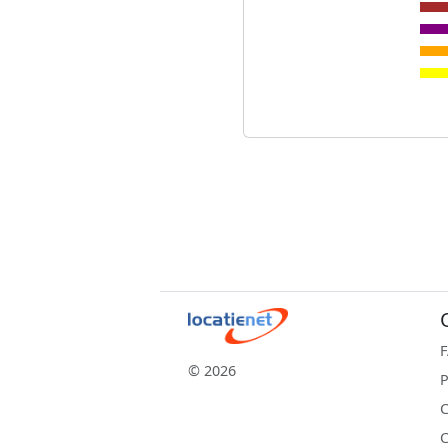
© 2026
P
C
C