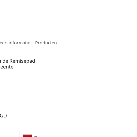
eersinformatie
Producten
n de Remisepad
meente
5GD