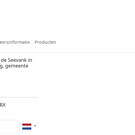
eersinformatie
Producten
 de Seevank in
rg, gemeente
1RX