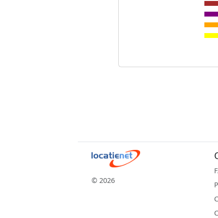
© 2026
P
C
C