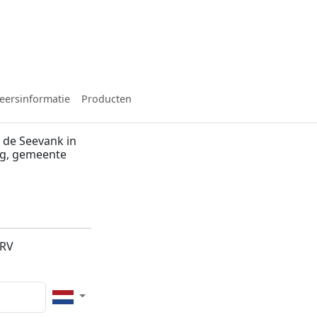
eersinformatie
Producten
 de Seevank in
rg, gemeente
1RV