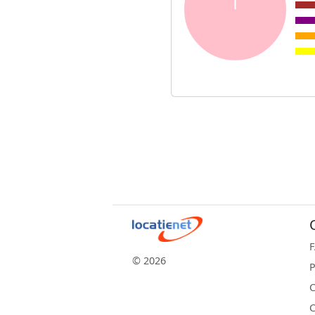
© 2026
P
C
C