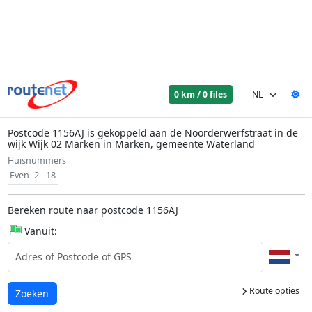
0 km / 0 files
Postcode 1156AJ is gekoppeld aan de Noorderwerfstraat in de
wijk Wijk 02 Marken in Marken, gemeente Waterland
Huisnummers
Even
2 - 18
Bereken route naar postcode 1156AJ
Vanuit:
Route opties
Laden...
Zoeken