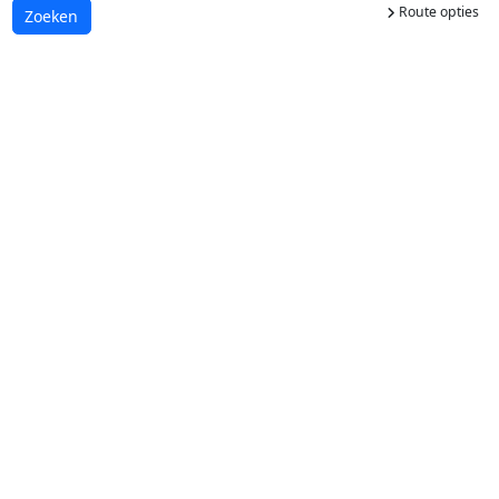
Route opties
Laden...
Zoeken