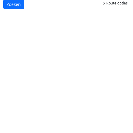
Route opties
Laden...
Zoeken