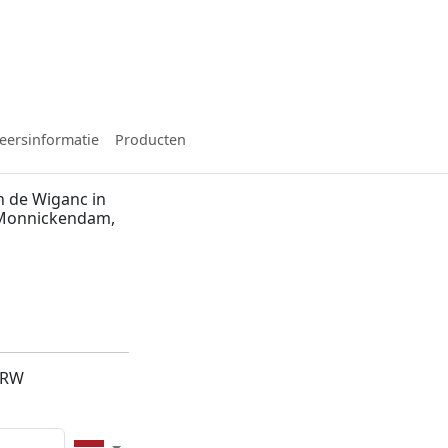
eersinformatie
Producten
 de Wiganc in
 Monnickendam,
1RW