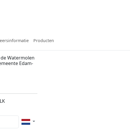
eersinformatie
Producten
n de Watermolen
 gemeente Edam-
5LK