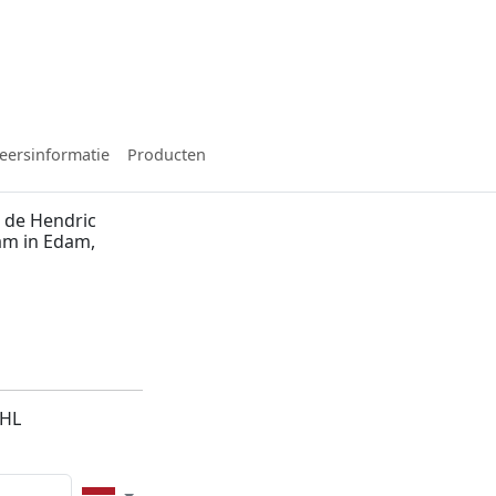
eersinformatie
Producten
 de Hendric
dam in Edam,
5HL