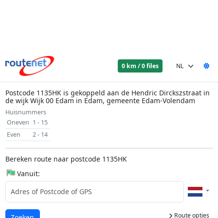
0 km / 0 files
Postcode 1135HK is gekoppeld aan de Hendric Dirckszstraat in
de wijk Wijk 00 Edam in Edam, gemeente Edam-Volendam
Huisnummers
Oneven
1 - 15
Even
2 - 14
Bereken route naar postcode 1135HK
Vanuit:
Route opties
Laden...
Zoeken