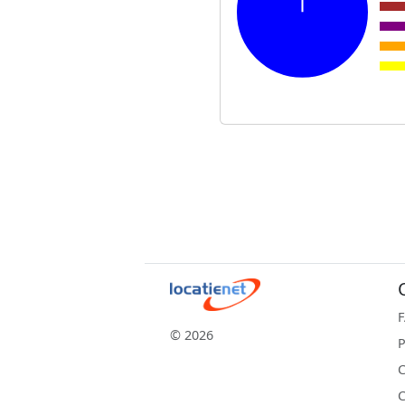
© 2026
P
C
C