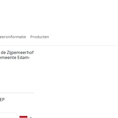
eersinformatie
Producten
 de Zijpemeerhof
 gemeente Edam-
5EP