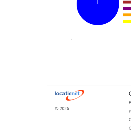
© 2026
P
C
C