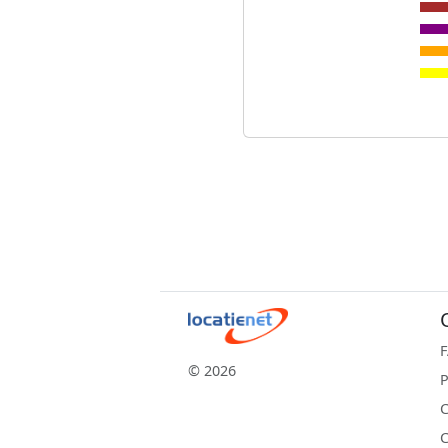
© 2026
P
C
C