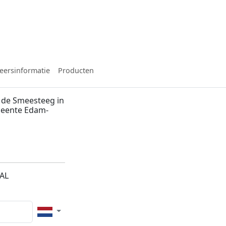
eersinformatie
Producten
 de Smeesteeg in
meente Edam-
5AL