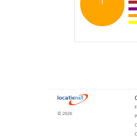
© 2026
P
C
C