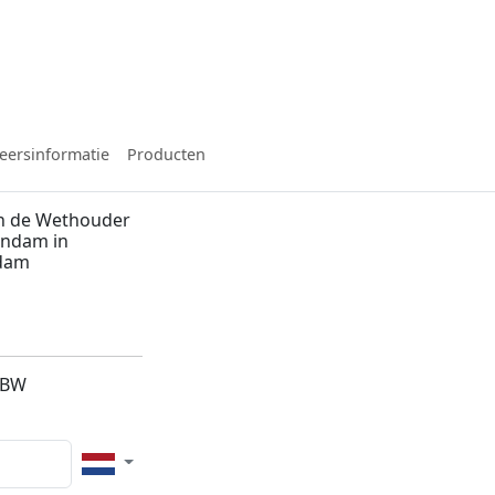
eersinformatie
Producten
n de Wethouder
endam in
dam
2BW