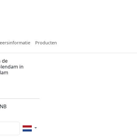
eersinformatie
Producten
n de
olendam in
dam
1NB