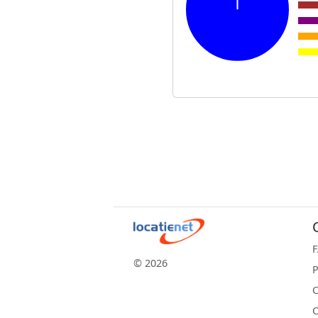
© 2026
P
C
C