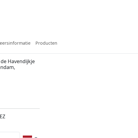
eersinformatie
Producten
 de Havendijkje
lendam,
1EZ