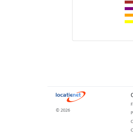
© 2026
P
C
C