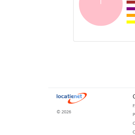
© 2026
P
C
C