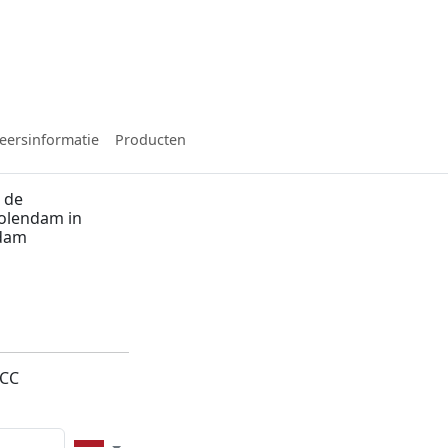
eersinformatie
Producten
 de
Volendam in
dam
1CC