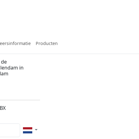
eersinformatie
Producten
 de
Volendam in
dam
1BX