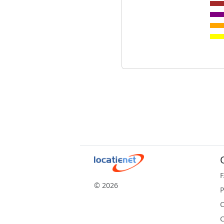
© 2026
P
C
C