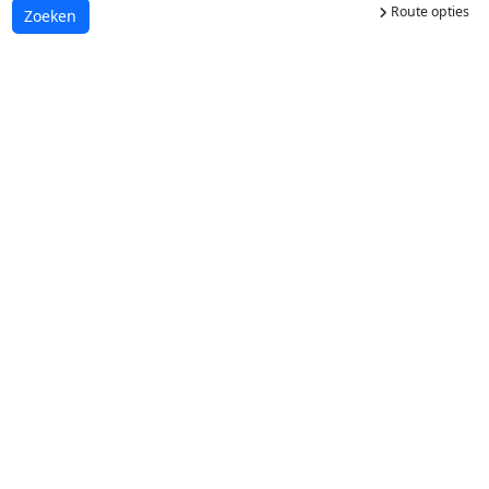
Route opties
Laden...
Zoeken