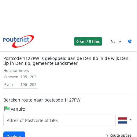
0 km / 0 files
Postcode 1127PW is gekoppeld aan de Den Ilp in de wijk Den
Ilp in Den Ilp, gemeente Landsmeer
Huisnummers
Oneven
195 - 203
Even
196 - 202
Bereken route naar postcode 1127PW
Vanuit:
Route opties
Laden...
Zoeken