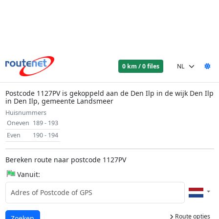
0 km / 0 files
Postcode 1127PV is gekoppeld aan de Den Ilp in de wijk Den Ilp
in Den Ilp, gemeente Landsmeer
Huisnummers
Oneven
189 - 193
Even
190 - 194
Bereken route naar postcode 1127PV
Vanuit:
Route opties
Laden...
Zoeken