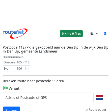
0 km / 0 files
Postcode 1127PK is gekoppeld aan de Den Ilp in de wijk Den Ilp
in Den Ilp, gemeente Landsmeer
Huisnummers
Oneven
105 - 113
Even
106 - 114
Bereken route naar postcode 1127PK
Vanuit:
Route opties
Laden...
Zoeken