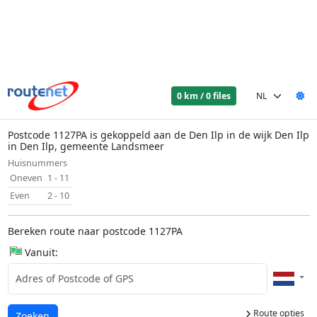
0 km / 0 files
Postcode 1127PA is gekoppeld aan de Den Ilp in de wijk Den Ilp
in Den Ilp, gemeente Landsmeer
Huisnummers
Oneven
1 - 11
Even
2 - 10
Bereken route naar postcode 1127PA
Vanuit:
Route opties
Laden...
Zoeken