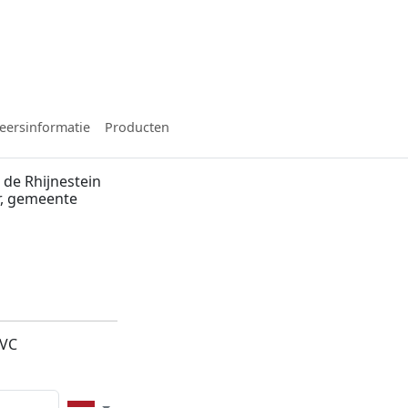
eersinformatie
Producten
de Rhijnestein
r, gemeente
1VC