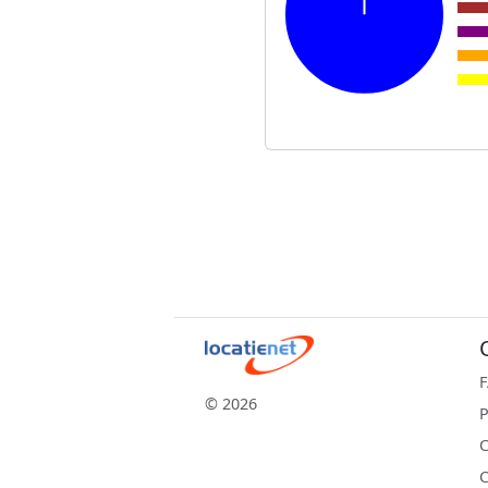
© 2026
P
C
C