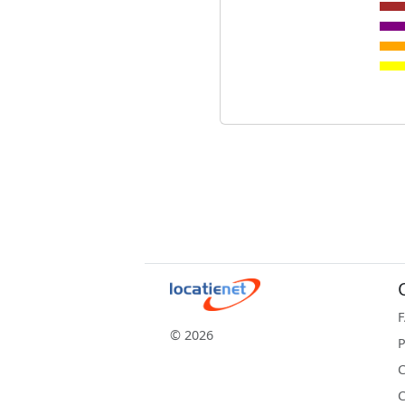
© 2026
P
C
C