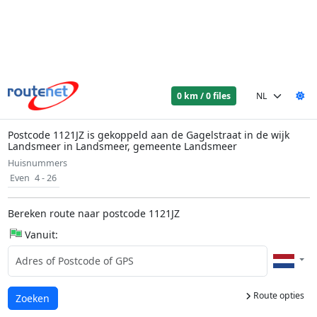
0 km / 0 files
Postcode 1121JZ is gekoppeld aan de Gagelstraat in de wijk
Landsmeer in Landsmeer, gemeente Landsmeer
Huisnummers
Even
4 - 26
Bereken route naar postcode 1121JZ
Vanuit:
Route opties
Laden...
Zoeken