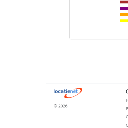
© 2026
P
C
C