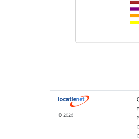
© 2026
P
C
C