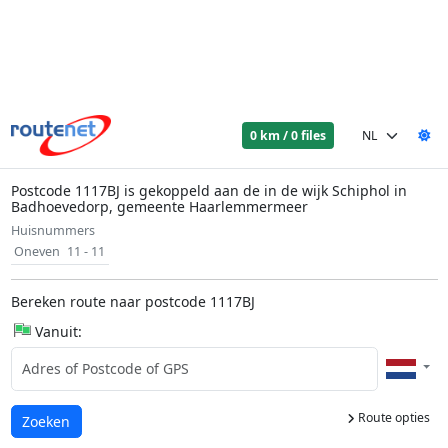
0 km / 0 files
Postcode 1117BJ is gekoppeld aan de in de wijk Schiphol in
Badhoevedorp, gemeente Haarlemmermeer
Huisnummers
Oneven
11 - 11
Bereken route naar postcode 1117BJ
Vanuit:
Route opties
Laden...
Zoeken