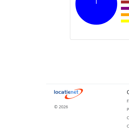
© 2026
P
C
C