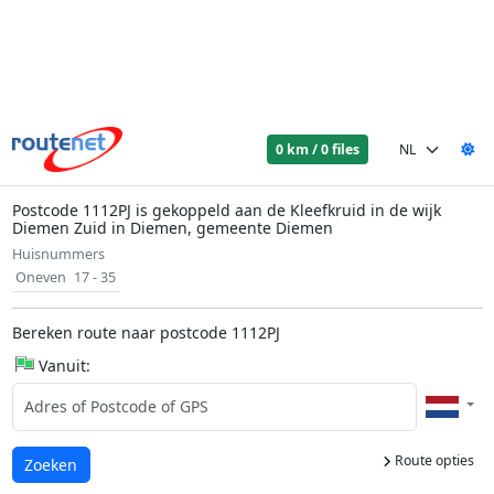
0 km / 0 files
Postcode 1112PJ is gekoppeld aan de Kleefkruid in de wijk
Diemen Zuid in Diemen, gemeente Diemen
Huisnummers
Oneven
17 - 35
Bereken route naar postcode 1112PJ
Vanuit:
Route opties
Laden...
Zoeken