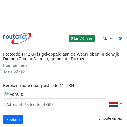
0 km / 0 files
Postcode 1112KN is gekoppeld aan de Weerribben in de wijk
Diemen Zuid in Diemen, gemeente Diemen
Huisnummers
Even
50 - 90
Bereken route naar postcode 1112KN
Vanuit:
Route opties
Laden...
Zoeken