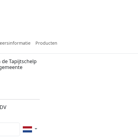
eersinformatie
Producten
de Tapijtschelp
, gemeente
2DV