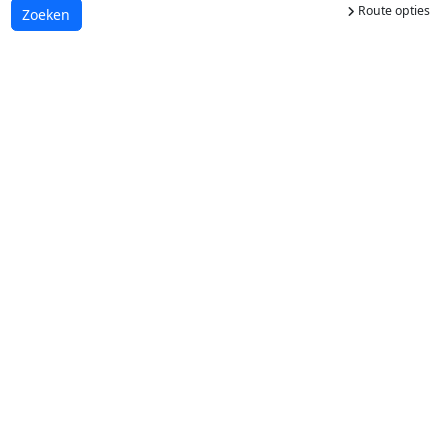
Route opties
Laden...
Zoeken