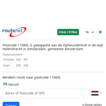
0 km / 0 files
Postcode 1106VL is gekoppeld aan de Opheusdenhof in de wijk
Holendrecht in Amsterdam, gemeente Amsterdam
Huisnummers
Oneven
293 - 307
Even
294 - 308
Bereken route naar postcode 1106VL
Vanuit:
Route opties
Laden...
Zoeken