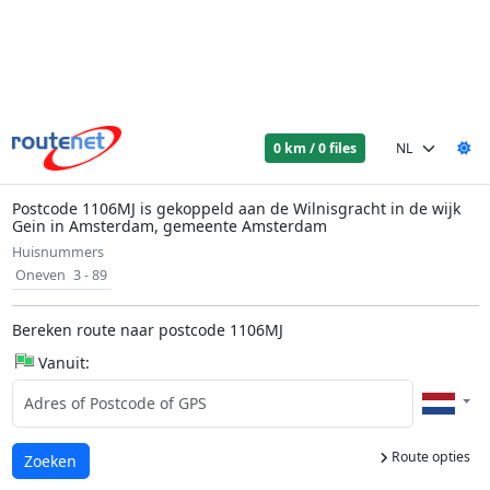
0 km / 0 files
Postcode 1106MJ is gekoppeld aan de Wilnisgracht in de wijk
Gein in Amsterdam, gemeente Amsterdam
Huisnummers
Oneven
3 - 89
Bereken route naar postcode 1106MJ
Vanuit:
Route opties
Laden...
Zoeken