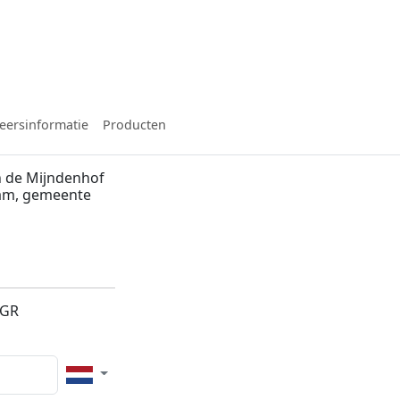
eersinformatie
Producten
n de Mijndenhof
dam, gemeente
6GR