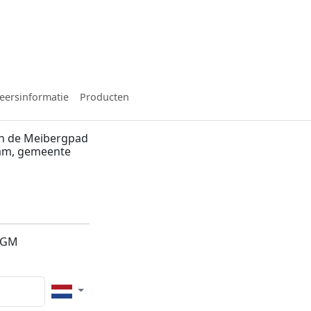
eersinformatie
Producten
n de Meibergpad
dam, gemeente
06GM