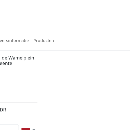
eersinformatie
Producten
n de Wamelplein
meente
6DR